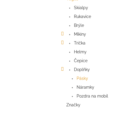
n
e
Skialpy
l
Rukavice
Brýle
Mikiny
Trička
Helmy
Čepice
Doplňky
Pásky
Náramky
Pozdra na mobil
Značky