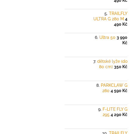
490 Kč
TRAILFLY
ULTRA G 280 M
4
490 Kč
Ultra 50
3 990
Kč
dětské lyže (do
80 cm)
350 Kč
PARKCLAW G
280
4 590 Kč
F-LITE FLY G
295
4 290 Kč
TRAILFLY