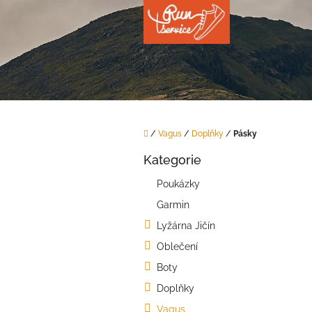
Přejít
na
obsah
Domů
/
Vagus
/
Doplňky
/
Pásky
P
Kategorie
o
Přeskočit
kategorie
s
Poukázky
t
Garmin
r
a
Lyžárna Jičín
n
Oblečení
n
í
Boty
p
Doplňky
a
Vagus