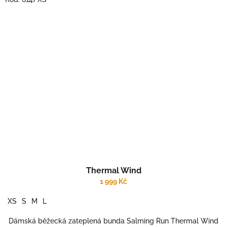
Thermal Wind
1 999 Kč
XS
S
M
L
Dámská běžecká zateplená bunda Salming Run Thermal Wind