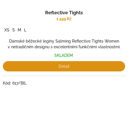
Reflective Tights
1 499 Kč
XS
S
M
L
Dámské běžecké legíny Salming Reflective Tights Women
v netradičním designu s excelentními funkčními vlastnostmi.
SKLADEM
Detail
Kód:
617/BIL