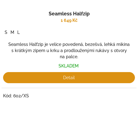
Seamless Halfzip
1 649 Kč
S
M
L
Seamless Halfzip je velice povedená, bezešvá, lehká mikina
s krátkým zipem u krku a prodlouženými rukávy s otvory
na palce.
SKLADEM
Detail
Kód:
602/XS