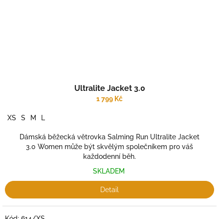
Ultralite Jacket 3.0
1 799 Kč
XS
S
M
L
Dámská běžecká větrovka Salming Run Ultralite Jacket
3.0 Women může být skvělým společníkem pro váš
každodenní běh.
SKLADEM
Detail
Kód:
614/XS