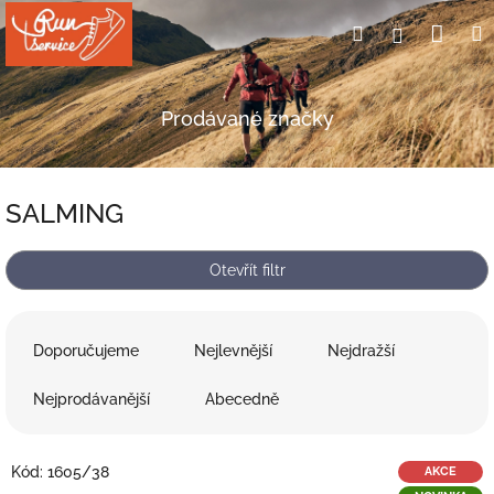
Přejít
Nák
Hledat
Přihlášení
na
obsah
koší
Prodávané značky
SALMING
Otevřít filtr
Ř
a
Doporučujeme
Nejlevnější
Nejdražší
z
e
Nejprodávanější
Abecedně
n
í
V
p
Kód:
1605/38
AKCE
ý
r