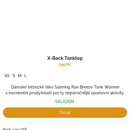
X-Back Tanktop
799 Kč
XS
S
M
L
Dámské běžecké tílko Salming Run Breeze Tank Women
s excelentní prodyšností pro ty nejnáročnější sportovní aktivity.
SKLADEM
Detail
Kód:
599/XS