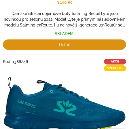
3 190 Kč
Dámské silniční objemové boty Salming Recoil Lyte jsou
novinkou pro sezónu 2022. Model Lyte je přímým následovníkem
modelu Salming enRoute. I u nejnovější generace „enRoutů“ se...
SKLADEM
Detail
Kód:
1386/46-
AKCE
VÝPRODEJ