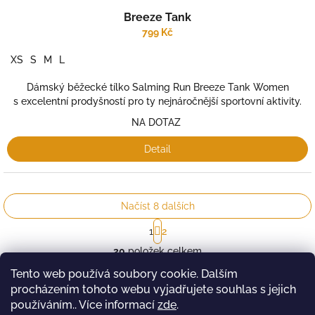
Breeze Tank
799 Kč
XS
S
M
L
Dámský běžecké tílko Salming Run Breeze Tank Women
s excelentní prodyšností pro ty nejnáročnější sportovní aktivity.
NA DOTAZ
Detail
Načíst 8 dalších
S
1
2
t
O
r
20
položek celkem
v
á
l
Nahoru
n
Tento web používá soubory cookie. Dalším
á
k
procházením tohoto webu vyjadřujete souhlas s jejich
o
d
používáním.. Více informací
zde
.
v
a