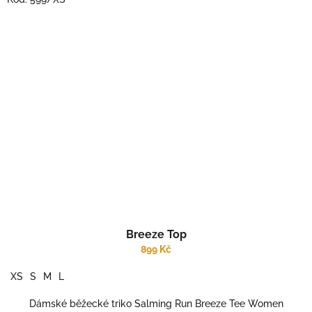
Breeze Top
899 Kč
XS
S
M
L
Dámské běžecké triko Salming Run Breeze Tee Women