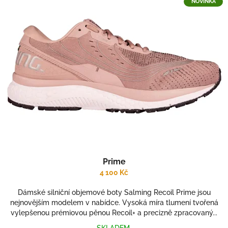
NOVINKA
p
o
i
d
s
u
p
k
r
t
o
ů
d
u
k
t
ů
Prime
4 100 Kč
Dámské silniční objemové boty Salming Recoil Prime jsou
nejnovějším modelem v nabídce. Vysoká míra tlumení tvořená
vylepšenou prémiovou pěnou Recoil+ a precizně zpracovaný...