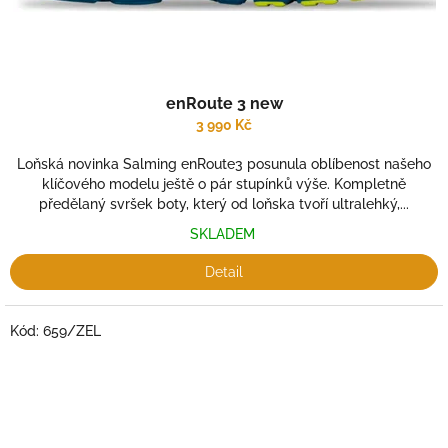
enRoute 3 new
3 990 Kč
Loňská novinka Salming enRoute3 posunula oblíbenost našeho
klíčového modelu ještě o pár stupínků výše. Kompletně
předělaný svršek boty, který od loňska tvoří ultralehký,...
SKLADEM
Detail
Kód:
659/ZEL