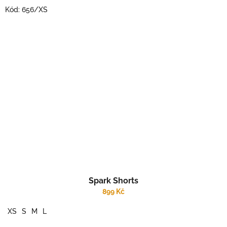
Kód:
656/XS
Spark Shorts
899 Kč
XS
S
M
L