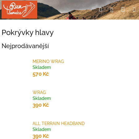
Přejít
Nák
Hledat
Přihlášení
na
obsah
koší
Pokrývky hlavy
Nejprodávanější
MERINO WRAG
Skladem
570 Kč
WRAG
Skladem
390 Kč
ALL TERRAIN HEADBAND
Skladem
390 Kč