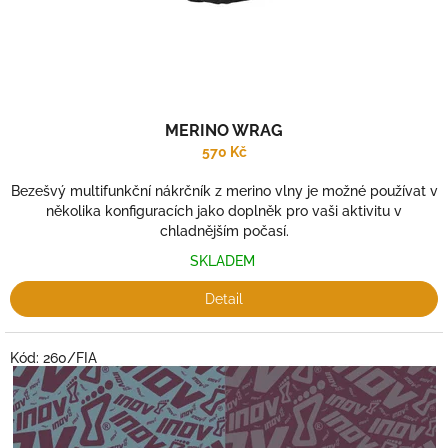
k
t
ů
MERINO WRAG
570 Kč
Bezešvý multifunkční nákrčník z merino vlny je možné používat v
několika konfiguracích jako doplněk pro vaši aktivitu v
chladnějším počasí.
SKLADEM
Detail
Kód:
260/FIA