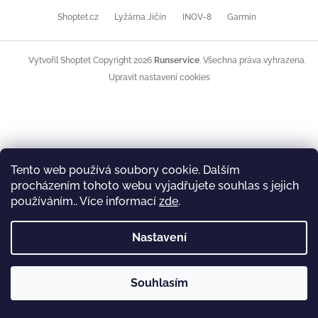
Z
á
Shoptet.cz
Lyžárna Jičín
INOV-8
Garmin
p
a
t
Copyright 2026
Runservice
. Všechna práva vyhrazena.
Vytvořil Shoptet
í
Upravit nastavení cookies
Tento web používá soubory cookie. Dalším
procházením tohoto webu vyjadřujete souhlas s jejich
používáním.. Více informací
zde
.
Nastavení
Souhlasím