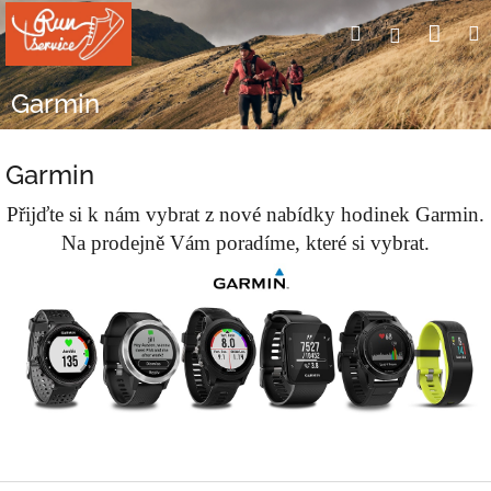
Přejít
Nák
Hledat
Přihlášení
na
obsah
koší
Garmin
Garmin
Přijďte si k nám vybrat z nové nabídky hodinek Garmin.
Na prodejně Vám poradíme, které si vybrat.