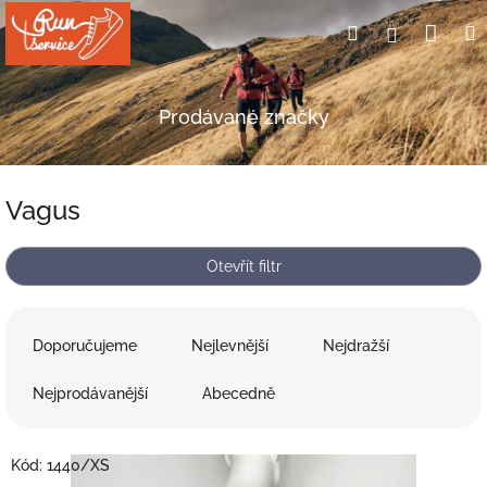
Přejít
Nák
Hledat
Přihlášení
na
obsah
koší
Prodávané značky
Vagus
Otevřít filtr
Ř
a
Doporučujeme
Nejlevnější
Nejdražší
z
e
Nejprodávanější
Abecedně
n
í
V
p
Kód:
1440/XS
ý
r