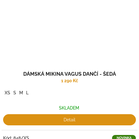
DÁMSKÁ MIKINA VAGUS DANČÍ - ŠEDÁ
1 290 Kč
XS
S
M
L
SKLADEM
Detail
Kód:
848/XS
NOVINKA