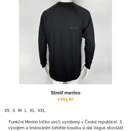
p
o
i
d
s
u
p
k
r
t
o
ů
d
u
k
t
ů
Streif merino
1 665 Kč
XS
S
M
L
XL
XXL
Funkční Merino tričko 100% vyrobený v České republice! S
vývojem a testováním tohohle kousku si dal Vagus obzvlášť