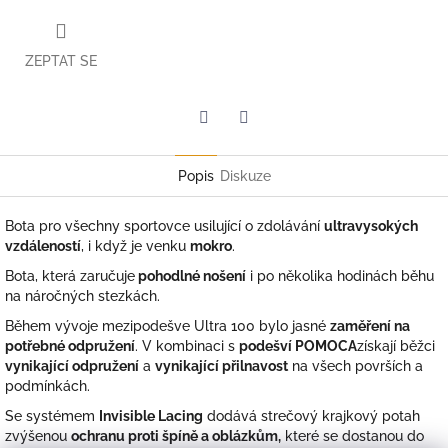
ZEPTAT SE
Twitter
Facebook
Popis
Diskuze
Bota pro všechny sportovce usilující o zdolávání
ultravysokých
vzdáleností
, i když je venku
mokro
.
Bota, která zaručuje
pohodlné nošení
i po několika hodinách běhu
na náročných stezkách.
Během vývoje mezipodešve Ultra 100 bylo jasné
zaměření na
potřebné odpružení
. V kombinaci s
podešví POMOCA
získají běžci
vynikající odpružení
a
vynikající přilnavost
na všech površích a
podmínkách.
Se systémem
Invisible Lacing
dodává strečový krajkový potah
zvýšenou
ochranu proti špíně a oblázkům,
které se dostanou do