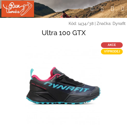
Přejít
Nák
Hledat
Přihlášení
na
obsah
koší
Kód:
1434/38
|
Značka:
Dynafit
Ultra 100 GTX
AKCE
VÝPRODEJ