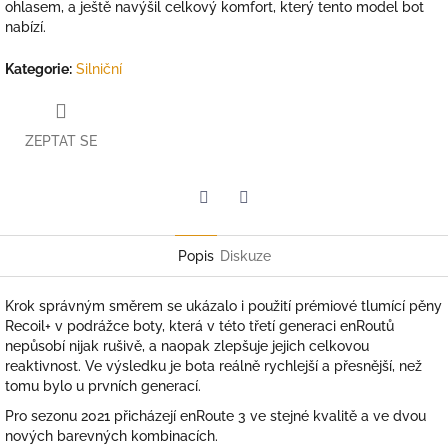
ohlasem, a ještě navýšil celkový komfort, který tento model bot
nabízí.
Kategorie
:
Silniční
ZEPTAT SE
Twitter
Facebook
Popis
Diskuze
Krok správným směrem se ukázalo i použití prémiové tlumící pěny
Recoil+ v podrážce boty, která v této třetí generaci enRoutů
nepůsobí nijak rušivě, a naopak zlepšuje jejich celkovou
reaktivnost. Ve výsledku je bota reálně rychlejší a přesnější, než
tomu bylo u prvních generací.
Pro sezonu 2021 přicházejí enRoute 3 ve stejné kvalitě a ve dvou
nových barevných kombinacích.