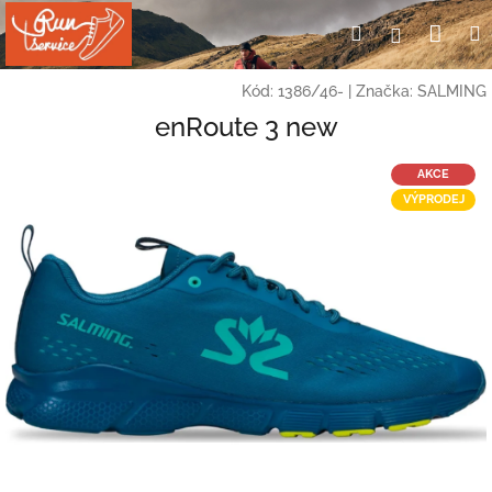
Přejít
Nák
Hledat
Přihlášení
na
obsah
koší
Kód:
1386/46-
|
Značka:
SALMING
enRoute 3 new
AKCE
VÝPRODEJ