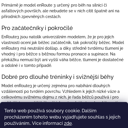
Primárně je model enRoute 3 určený pro běh na silnici či
asfaltových površích, ale nebudete se v nich cítit špatně ani na
přírodních zpevněných cestách.
Pro začátečníky i pokročilé
EnRoute3 jsou natolik univerzálním modelem, že je pro jejich
vlastnosti ocení jak běžec začátečník, tak pokročilý běžec. Model
enRoute3 má neutrální došlap, a díky středně tvrdému tlumení je
vhodný i pro běžce s běžnou formou pronace a supinace. Na
překážku nemusí být ani vyšší váha běžce, tlumení je dostatečné
a odolné i v tomto případě.
Dobré pro dlouhé tréninky i svižnější běhy
Model enRoute3 je určený zejména pro nabíhání dlouhých
vzdáleností po tvrdém povrchu. Vzhledem k jejich nízké váze a
celkovému svižnému dojmu z nich, je řada běžců používá i pro
rychlejší, tempovější běhy, či jako závodní boty od vzdálenosti 10
km výše.
Tento web používá soubory cookie. Dalším
procházením tohoto webu vyjadřujete souhlas s jejich
používáním.. Více informací
zde
.