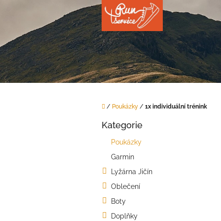
Přejít
na
obsah
Domů
/
Poukázky
/
1x individuální trénink
P
Kategorie
o
Přeskočit
kategorie
s
Poukázky
t
Garmin
r
a
Lyžárna Jičín
n
Oblečení
n
í
Boty
p
Doplňky