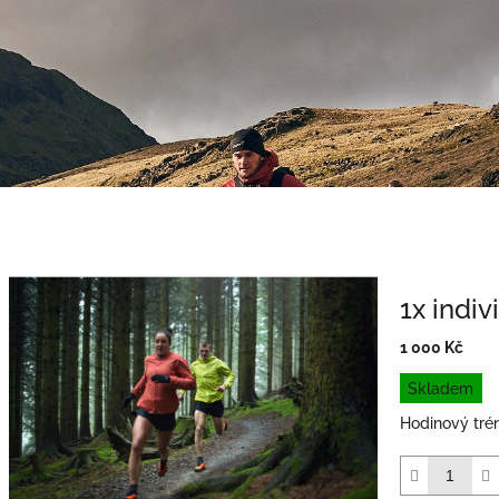
1x indiv
1 000 Kč
Měrná
Skladem
cena:
Hodinový tréni