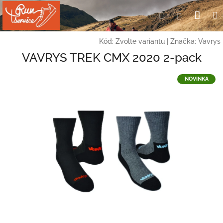
Přejít
Nák
Hledat
Přihlášení
na
obsah
koší
Kód:
Zvolte variantu
|
Značka:
Vavrys
VAVRYS TREK CMX 2020 2-pack
NOVINKA