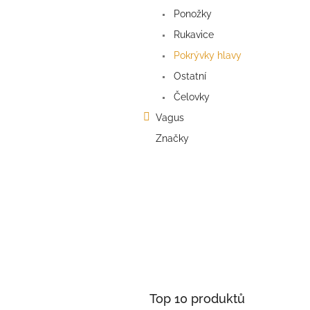
a
Ponožky
n
e
Rukavice
l
Pokrývky hlavy
Ostatní
Čelovky
Vagus
Značky
Top 10 produktů