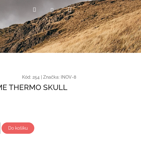
Nákupní
Hledat
Přihlášení
košík
Kód:
254
|
Značka:
INOV-8
ME THERMO SKULL
Do košíku