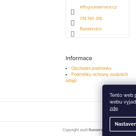
info
@
runservice.cz
774 740 315
Runservice
Informace
Obchodní podmínky
Podmínky ochrany osobních
údajů
Tento web 
webu vyjadř
Z
zde
.
á
p
Nastaven
a
t
Copyright 2026
Runservice
. Všechna práva