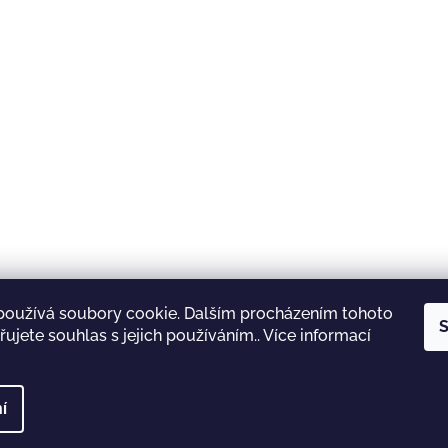
používá soubory cookie. Dalším procházením tohoto
S
ujete souhlas s jejich používáním.. Více informací
Shoptet.cz
Lyžárna Jičín
INOV-8
Garmin
í
 vyhrazena.
Upravit nastavení cookies