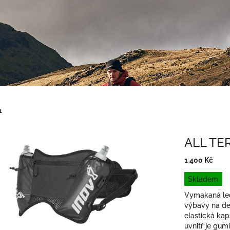
1
ALL TE
1 400 Kč
Měrná
Skladem
cena:
Vymakaná led
výbavy na del
elastická kap
uvnitř je gum