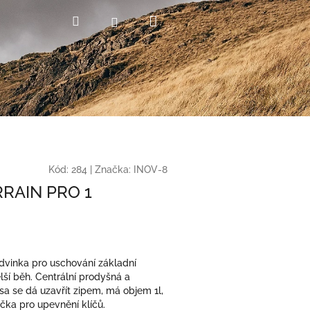
Nákupní
Hledat
Přihlášení
košík
Kód:
284
|
Značka:
INOV-8
RRAIN PRO 1
vinka pro uschování základní
ší běh. Centrální prodyšná a
sa se dá uzavřít zipem, má objem 1l,
ička pro upevnění klíčů.