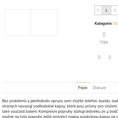
Kategorie
:
Os
TISK
Twitter
Face
Popis
Diskuze
Bez problémů a jakéhokoliv opruzu sem vložíte telefon, bundu, toal
stranách navazují voděodolné kapsy, které jsou určeny pro vložení 
také součástí balení. Kompresní popruhy stahují ledvinku ze 4 bodů
možné na tyto popruhy ještě provléct malou prodyšnou kapsu na g