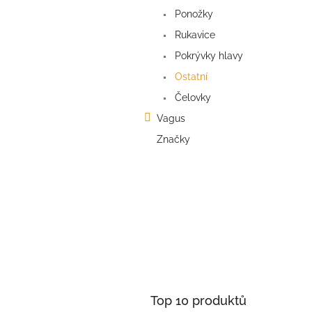
a
Ponožky
n
e
Rukavice
l
Pokrývky hlavy
Ostatní
Čelovky
Vagus
Značky
Top 10 produktů