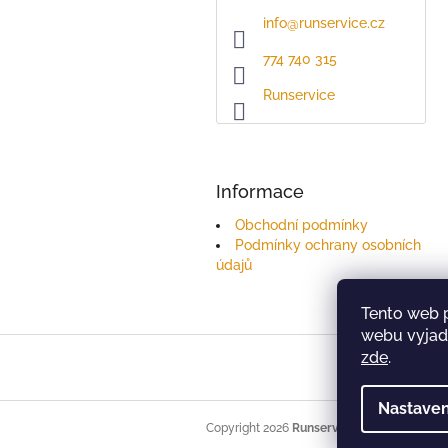
info
@
runservice.cz
774 740 315
Runservice
Informace
Obchodní podmínky
Podmínky ochrany osobních
údajů
Tento web 
webu vyjadř
Z
zde
.
á
p
Nastaven
a
t
Copyright 2026
Runservice
. Všechna práva