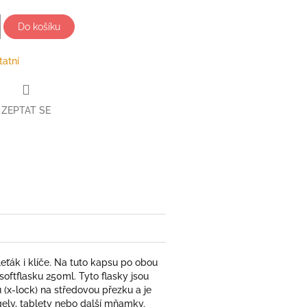
Do košíku
tatní
ZEPTAT SE
book
eťák i klíče. Na tuto kapsu po obou
softflasku 250ml. Tyto flasky jsou
 (x-lock) na středovou přezku a je
ely, tablety nebo další mňamky.