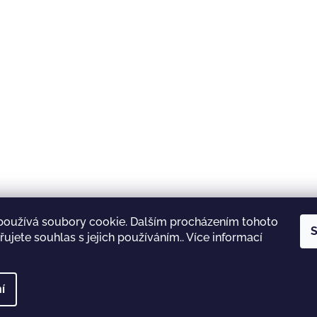
používá soubory cookie. Dalším procházením tohoto
S
ujete souhlas s jejich používáním.. Více informací
Shoptet.cz
Lyžárna Jičín
INOV-8
Garmin
í
 vyhrazena.
Upravit nastavení cookies