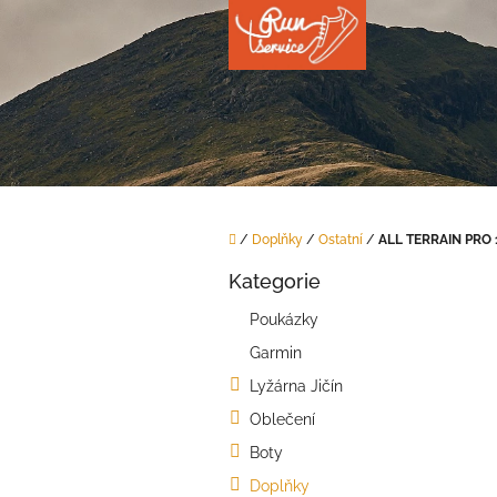
Přejít
na
obsah
Domů
/
Doplňky
/
Ostatní
/
ALL TERRAIN PRO 
P
Kategorie
o
Přeskočit
kategorie
s
Poukázky
t
Garmin
r
a
Lyžárna Jičín
n
Oblečení
n
í
Boty
p
Doplňky