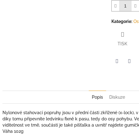
Kategorie
:
Os
TISK
Twitter
Face
Popis
Diskuze
Nylonové stahovací popruhy jsou v přední části zkřížené (x-lock), v
díky tomu připevníte ledvinku fixně k pasu, tedy do osy pohybu. Vel
viditelnost ve tmě, součástí je také píšťalka a uvnitř najdete gumičk
Váha 102g