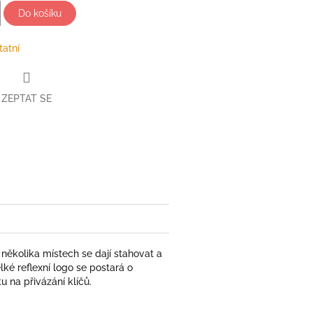
Do košíku
tatní
ZEPTAT SE
book
 několika místech se dají stahovat a
ké reflexní logo se postará o
u na přivázání klíčů.