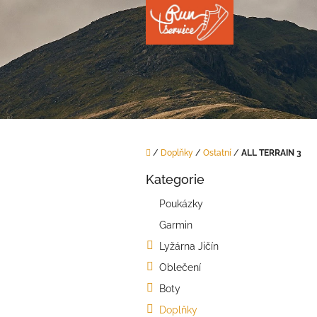
Přejít
na
obsah
Domů
/
Doplňky
/
Ostatní
/
ALL TERRAIN 3
P
Kategorie
o
Přeskočit
kategorie
s
Poukázky
t
Garmin
r
a
Lyžárna Jičín
n
Oblečení
n
í
Boty
p
Doplňky