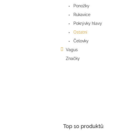
a
Ponožky
n
e
Rukavice
l
Pokrývky hlavy
Ostatní
Čelovky
Vagus
Značky
Top 10 produktů