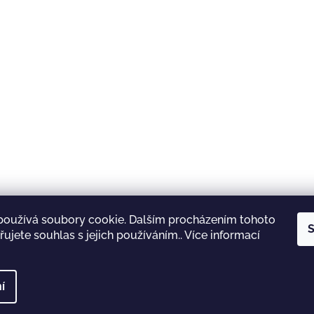
používá soubory cookie. Dalším procházením tohoto
S
ujete souhlas s jejich používáním.. Více informací
Shoptet.cz
Lyžárna Jičín
INOV-8
Garmin
í
 vyhrazena.
Upravit nastavení cookies