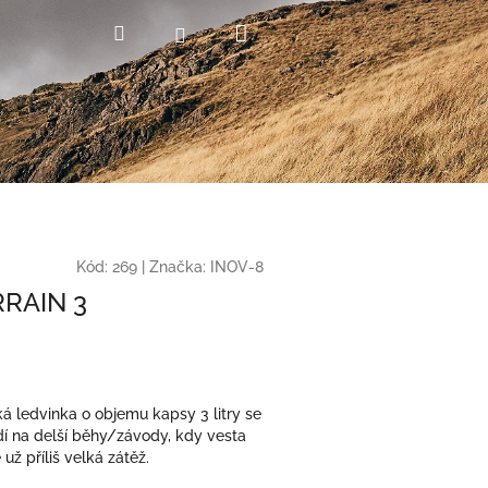
Nákupní
Hledat
Přihlášení
košík
Kód:
269
|
Značka:
INOV-8
RRAIN 3
á ledvinka o objemu kapsy 3 litry se
dí na delší běhy/závody, kdy vesta
už příliš velká zátěž.