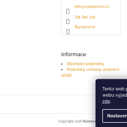
info
@
runservice.cz
774 740 315
Runservice
Informace
Obchodní podmínky
Podmínky ochrany osobních
údajů
Tento web 
webu vyjadř
Z
zde
.
á
p
Nastaven
a
t
Copyright 2026
Runservice
. Všechna práva