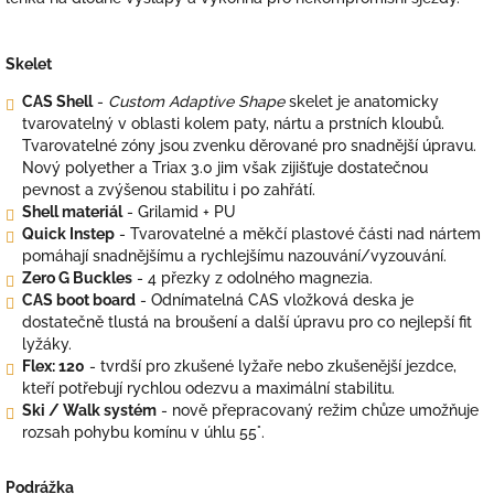
Skelet
CAS Shell
-
Custom Adaptive Shape
skelet je anatomicky
tvarovatelný v oblasti kolem paty, nártu a prstních kloubů.
Tvarovatelné zóny jsou zvenku děrované pro snadnější úpravu.
Nový polyether a Triax 3.0 jim však zijišťuje dostatečnou
pevnost a zvýšenou stabilitu i po zahřátí.
Shell materiál
- Grilamid + PU
Quick Instep
- Tvarovatelné a měkčí plastové části nad nártem
pomáhají snadnějšímu a rychlejšímu nazouvání/vyzouvání.
Zero G Buckles
- 4 přezky z odolného magnezia.
CAS boot board
- Odnímatelná CAS vložková deska je
dostatečně tlustá na broušení a další úpravu pro co nejlepší fit
lyžáky.
Flex:
120
- tvrdší pro zkušené lyžaře nebo zkušenější jezdce,
kteří potřebují rychlou odezvu a maximální stabilitu.
Ski / Walk systém
- nově přepracovaný režim chůze umožňuje
rozsah pohybu komínu v úhlu 55°.
Podrážka