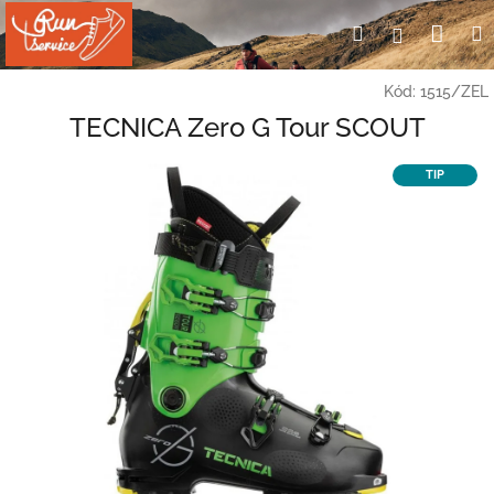
Přejít
Nák
Hledat
Přihlášení
na
obsah
koší
Kód:
1515/ZEL
TECNICA Zero G Tour SCOUT
TIP