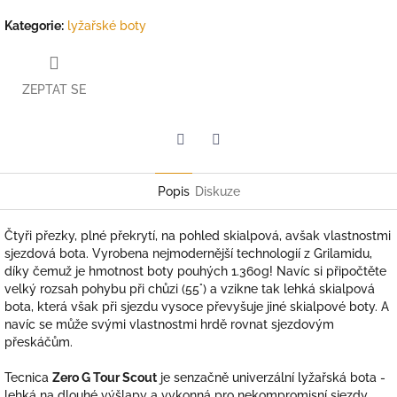
Kategorie
:
lyžařské boty
ZEPTAT SE
Twitter
Facebook
Popis
Diskuze
Čtyři přezky, plné překrytí, na pohled skialpová, avšak vlastnostmi
sjezdová bota. Vyrobena nejmodernější technologií z Grilamidu,
díky čemuž je hmotnost boty pouhých 1.360g! Navíc si připočtěte
velký rozsah pohybu při chůzi (55°) a vzikne tak lehká skialpová
bota, která však při sjezdu vysoce převyšuje jiné skialpové boty. A
navíc se může svými vlastnostmi hrdě rovnat sjezdovým
přeskáčům.
Tecnica
Zero G Tour Scout
je senzačně univerzální lyžařská bota -
lehká na dlouhé výšlapy a vykonná pro nekompromisní sjezdy.