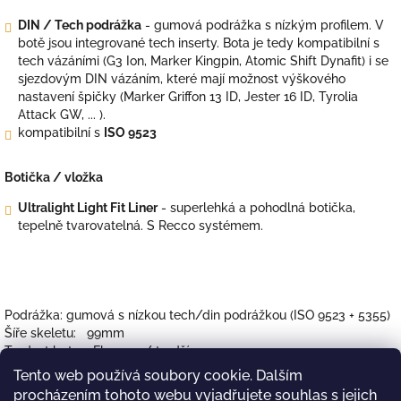
DIN / Tech podrážka
- gumová podrážka s nízkým profilem. V
botě jsou integrované tech inserty. Bota je tedy kompatibilní s
tech vázáními (G3 Ion, Marker Kingpin, Atomic Shift Dynafit) i se
sjezdovým DIN vázáním, které mají možnost výškového
nastavení špičky (Marker Griffon 13 ID, Jester 16 ID, Tyrolia
Attack GW, ... ).
kompatibilní s
ISO 9523
Botička / vložka
Ultralight Light Fit Liner
- superlehká a pohodlná botička,
tepelně tvarovatelná. S Recco systémem.
Podrážka: gumová s nízkou tech/din podrážkou (ISO 9523 + 5355)
Šíře skeletu: 99mm
Tvrdost boty: Flex 120 / tvrdší
Váha boty (M26,0): 1.360g
Tento web používá soubory cookie. Dalším
Přezky: 4x Zero G přezky + 45mm PowerStrap
procházením tohoto webu vyjadřujete souhlas s jejich