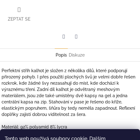
ZEPTAT SE
Twitter
Facebook
Popis
Diskuze
Perfektní střih kalhot je složen z několika dílů, které podporují
přirozený pohyb. I přes použití plochých švů je velmi dobře řešen
rozkrok, kde žádné švy nezasahují do míst, kde dochází k
výraznému tření. Zadní díl kalhot je odvětraný meshovým
materiálem, jsou zde také umístěny dvě kapsy na gel a jedna
centrální kapsa na zip. Stahování v pase je řešeno do kříže,
elastickým popruhem, šňůra by tedy neměla zapadnout. Reflexní
doplňky zajistí dobrou viditelnost za šera.
Materiál: 92% polyamid 8% lycra
94% polyster coolmax, 6% lycra (mesh)
Tento web používá soubory cookie. Dalším
UPF 50+