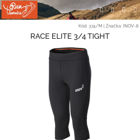
Přejít
Nák
Hledat
Přihlášení
na
obsah
koší
Kód:
374/M
|
Značka:
INOV-8
RACE ELITE 3/4 TIGHT