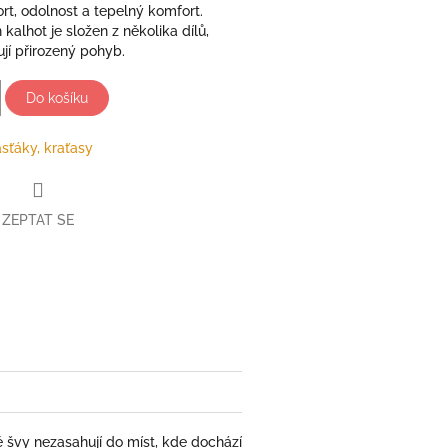
t, odolnost a tepelný komfort.
h kalhot je složen z několika dílů,
jí přirozený pohyb.
Do košíku
asťáky, kraťasy
ZEPTAT SE
book
é švy nezasahují do míst, kde dochází