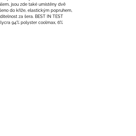
álem, jsou zde také umístěny dvě
ešeno do kříže, elastickým popruhem,
iditelnost za šera. BEST IN TEST
ycra 94% polyster coolmax, 6%