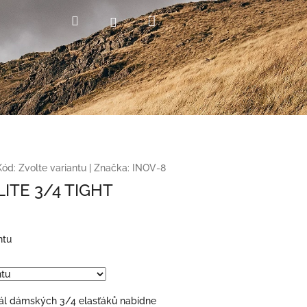
Nákupní
Hledat
Přihlášení
košík
Kód:
Zvolte variantu
|
Značka:
INOV-8
ITE 3/4 TIGHT
ntu
ál dámských 3/4 elasťáků nabídne