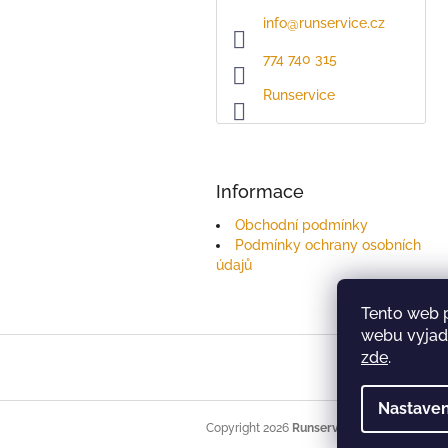
info
@
runservice.cz
774 740 315
Runservice
Informace
Obchodní podmínky
Podmínky ochrany osobních
údajů
Tento web 
webu vyjadř
Z
zde
.
á
p
Nastaven
a
t
Copyright 2026
Runservice
. Všechna práva