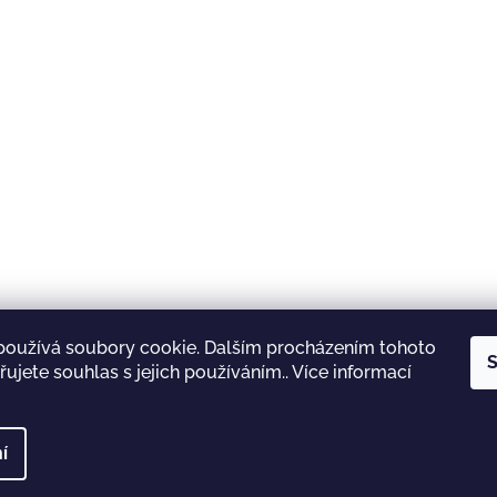
používá soubory cookie. Dalším procházením tohoto
S
ujete souhlas s jejich používáním.. Více informací
Shoptet.cz
Lyžárna Jičín
INOV-8
Garmin
í
 vyhrazena.
Upravit nastavení cookies