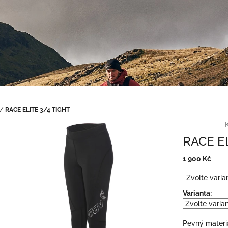
/
RACE ELITE 3/4 TIGHT
RACE EL
1 900 Kč
Měrná
Zvolte varia
cena:
Varianta:
Pevný materi