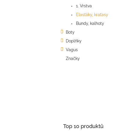
a
1. Vrstva
n
e
Elasťáky, kraťasy
l
Bundy, kalhoty
Boty
Doplňky
Vagus
Značky
Top 10 produktů