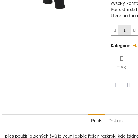
vysoký komfor
Perfektní stři
které podporu
Kategorie
:
El
TISK
Twitter
Face
Popis
Diskuze
I přes použití plochých švů je velmi dobře řešen rozkrok, kde žádn