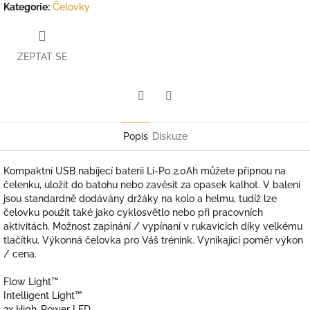
Kategorie
:
Čelovky
ZEPTAT SE
Twitter
Facebook
Popis
Diskuze
Kompaktní USB nabíjecí baterii Li-Po 2,0Ah můžete připnou na
čelenku, uložit do batohu nebo zavěsit za opasek kalhot. V balení
jsou standardně dodávány držáky na kolo a helmu, tudíž lze
čelovku použít také jako cyklosvětlo nebo při pracovních
aktivitách. Možnost zapínání / vypínaní v rukavicích díky velkému
tlačítku. Výkonná čelovka pro Váš trénink. Vynikající poměr výkon
/ cena.
Flow Light™
Intelligent Light™
2x High-Power LED