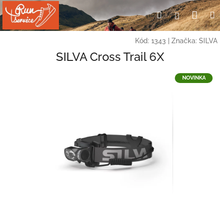
Přejít
Nák
Hledat
Přihlášení
na
obsah
koší
Kód:
1343
|
Značka:
SILVA
SILVA Cross Trail 6X
NOVINKA