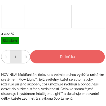
3 290 Kč
Měrná
Skladem
cena:
Do košíku
NOVINKA! Multifunkční čelovka s velmi dlouhou výdrží a unikáním
systémem Flow Light™, jejíž světelný kužel se automaticky
rozšiřuje při jeho sklopení, což umožňuje rychlejší a pohodlnější
dosvit do blízké a střední vzdálenosti. Čelovka samozřejmě
disponuje i systémem Intelligent Light™ a dosahuje impozantní
délky kužele 140 metrů a výkonu 600 lumenů.