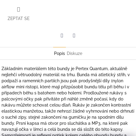
ZEPTAT SE
Twitter
Facebook
Popis
Diskuze
Základním materiálem této bundy je Pertex Quantum, aktuálně
nejlehčí větruodolný materiál na trhu. Bunda má atletický střih, v
podpaží a ramenních partiích jsou pak prodyšnější díly (nylon
airflow mini ristop), které mají přizpůsobit bundu tělu při běhu i v
případech běhu s batohem nebo holemi. Prodloužené rukávy s
palcovými očky pak přivítáte při náhlé změně počasí, kdy do
rukávu můžete schovat celou dlaň. Rukáv je zakončen kontrastní
elastickou manžetou, takže nehrozí žádné vyhrnování nebo drhnutí
o suché zipy, stejné zakončení na gumičku je na spodním dílu
bundy. Prsní kapsa má otvor pro sluchátka a MP3, na které pak
navazují očka v límci a celá bunda se dá složit do této kapsy.
Samozřejmostí je reflexní potisk kolem celého obvodu bundy a