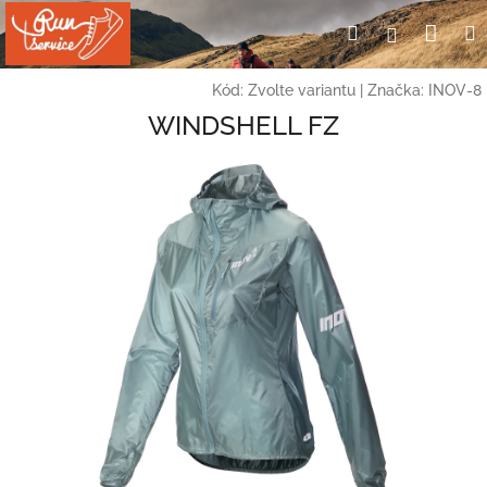
Přejít
Nák
Hledat
Přihlášení
na
obsah
koší
Kód:
Zvolte variantu
|
Značka:
INOV-8
WINDSHELL FZ